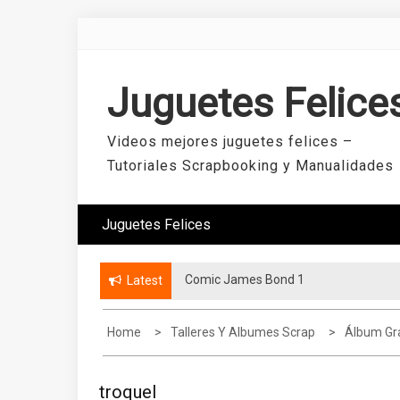
Skip
to
content
Juguetes Felice
Videos mejores juguetes felices –
Tutoriales Scrapbooking y Manualidades
Juguetes Felices
Comic James Bond 1
Latest
Home
Talleres Y Albumes Scrap
Álbum Gr
troquel