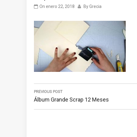
On
enero 22, 2018
By
Grecia
Navegación
de
PREVIOUS POST
Previous
Álbum Grande Scrap 12 Meses
entradas
Post: