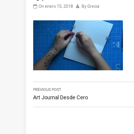
On
enero 15, 2018
By
Grecia
Navegación
de
PREVIOUS POST
Previous
Art Journal Desde Cero
entradas
Post: