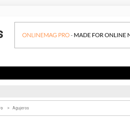
s
ro
Agujeros