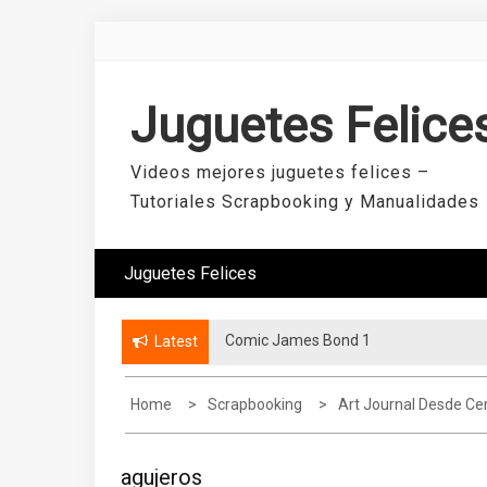
Skip
to
content
Juguetes Felice
Videos mejores juguetes felices –
Tutoriales Scrapbooking y Manualidades
Juguetes Felices
Comic James Bond 1
Latest
Home
Scrapbooking
Art Journal Desde Ce
agujeros