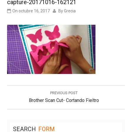
capture-20171016-162121
On
octubre 16, 2017
By
Grecia
Navegación
de
PREVIOUS POST
entradas
Previous
Brother Scan Cut- Cortando Fieltro
Post:
SEARCH
FORM