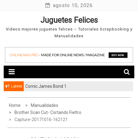
Skip
agosto 10, 2026
to
Juguetes Felices
content
Videos mejores juguetes felices – Tutoriales Scrapbooking y
Manualidades
Latest
Comic James Bond 1
Home
Manualidades
Brother Scan Cut- Cortando Fieltro
Capture-20171016-162121