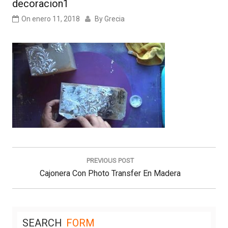
decoracion1
On
enero 11, 2018
By
Grecia
Navegación
de
PREVIOUS POST
entradas
Previous
Cajonera Con Photo Transfer En Madera
Post:
SEARCH
FORM