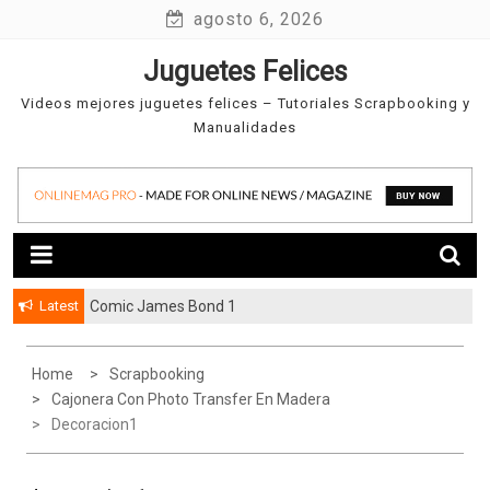
Skip
agosto 6, 2026
to
Juguetes Felices
content
Videos mejores juguetes felices – Tutoriales Scrapbooking y
Manualidades
Latest
Comic James Bond 1
Home
Scrapbooking
Cajonera Con Photo Transfer En Madera
Decoracion1