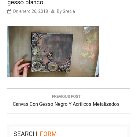
gesso blanco
On
enero 26, 2018
By
Grecia
Navegación
de
PREVIOUS POST
entradas
Previous
Canvas Con Gesso Negro Y Acrílicos Metalizados
Post:
SEARCH
FORM