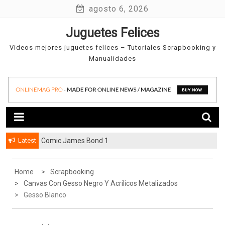
Skip
agosto 6, 2026
to
Juguetes Felices
content
Videos mejores juguetes felices – Tutoriales Scrapbooking y
Manualidades
Latest
Comic James Bond 1
Home
Scrapbooking
Canvas Con Gesso Negro Y Acrílicos Metalizados
Gesso Blanco