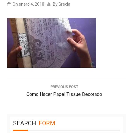
On
enero 4, 2018
By
Grecia
Navegación
de
PREVIOUS POST
entradas
Previous
Como Hacer Papel Tissue Decorado
Post:
SEARCH
FORM