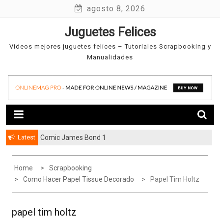
Skip
agosto 8, 2026
to
Juguetes Felices
content
Videos mejores juguetes felices – Tutoriales Scrapbooking y
Manualidades
Latest
Comic James Bond 1
Home
Scrapbooking
Como Hacer Papel Tissue Decorado
Papel Tim Holtz
papel tim holtz