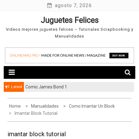
Skip
agosto 7, 2026
to
Juguetes Felices
content
Videos mejores juguetes felices – Tutoriales Scrapbooking y
Manualidades
Latest
Comic James Bond 1
Home
Manualidades
Como Imantar Un Block
Imantar Block Tutorial
imantar block tutorial