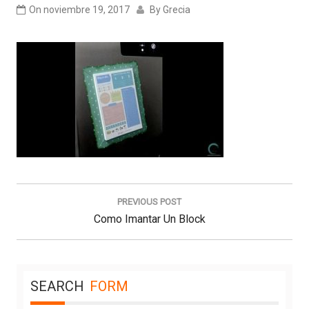
On
noviembre 19, 2017
By
Grecia
Navegación
de
PREVIOUS POST
entradas
Previous
Como Imantar Un Block
Post:
SEARCH
FORM