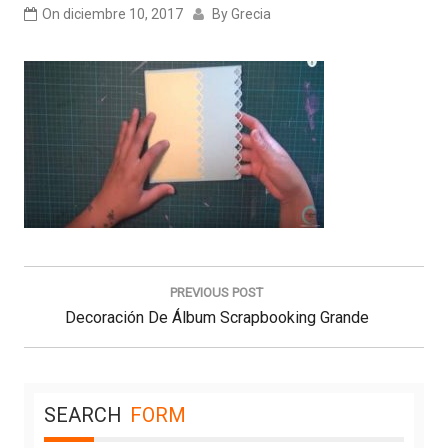
On
diciembre 10, 2017
By
Grecia
Navegación
de
PREVIOUS POST
entradas
Previous
Decoración De Álbum Scrapbooking Grande
Post:
SEARCH
FORM