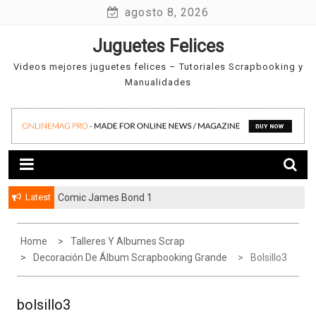
Skip
agosto 8, 2026
to
Juguetes Felices
content
Videos mejores juguetes felices – Tutoriales Scrapbooking y
Manualidades
Latest
Comic James Bond 1
Home
Talleres Y Albumes Scrap
Decoración De Álbum Scrapbooking Grande
Bolsillo3
bolsillo3