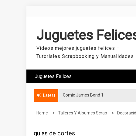
Skip
to
content
Juguetes Felice
Videos mejores juguetes felices –
Tutoriales Scrapbooking y Manualidades
Juguetes Felices
Comic James Bond 1
Latest
Home
Talleres Y Albumes Scrap
Decoraci
guias de cortes