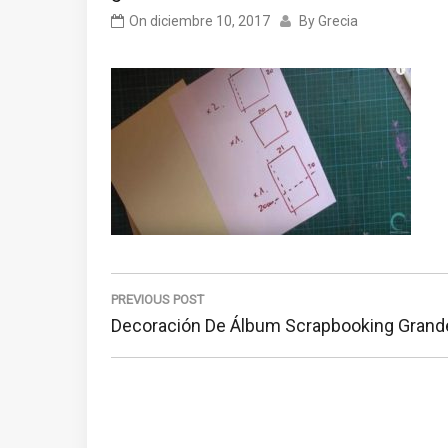
On
diciembre 10, 2017
By
Grecia
Navegación
de
PREVIOUS POST
Previous
Decoración De Álbum Scrapbooking Grand
entradas
Post: