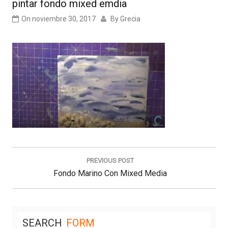
pintar fondo mixed emdia
On
noviembre 30, 2017
By
Grecia
Navegación
de
PREVIOUS POST
entradas
Previous
Fondo Marino Con Mixed Media
Post:
SEARCH
FORM