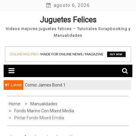
Skip
agosto 6, 2026
to
Juguetes Felices
content
Videos mejores juguetes felices – Tutoriales Scrapbooking y
Manualidades
Latest
Comic James Bond 1
Home
Manualidades
Fondo Marino Con Mixed Media
Pintar Fondo Mixed Emdia