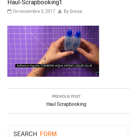
Haul-Scrapbooking1
On
noviembre 5, 2017
By
Grecia
Navegación
de
PREVIOUS POST
entradas
Previous
Haul Scrapbooking
Post:
SEARCH
FORM