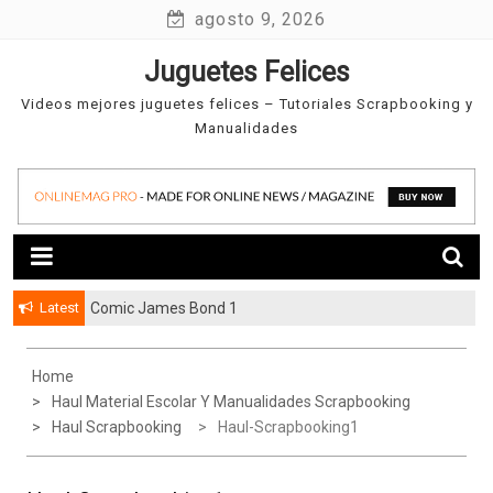
Skip
agosto 9, 2026
to
Juguetes Felices
content
Videos mejores juguetes felices – Tutoriales Scrapbooking y
Manualidades
Latest
Comic James Bond 1
Home
Haul Material Escolar Y Manualidades Scrapbooking
Haul Scrapbooking
Haul-Scrapbooking1