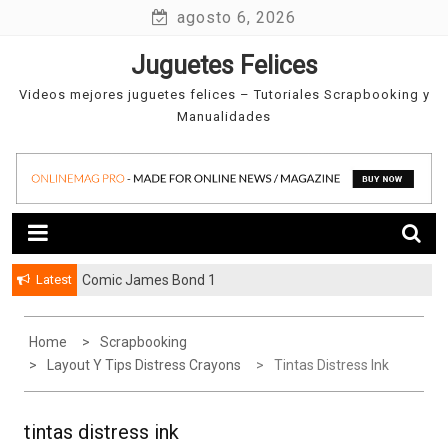
Skip
agosto 6, 2026
to
Juguetes Felices
content
Videos mejores juguetes felices – Tutoriales Scrapbooking y
Manualidades
Latest
Comic James Bond 1
Home
Scrapbooking
Layout Y Tips Distress Crayons
Tintas Distress Ink
tintas distress ink