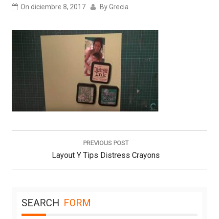
On
diciembre 8, 2017
By
Grecia
Navegación
de
PREVIOUS POST
entradas
Previous
Layout Y Tips Distress Crayons
Post:
SEARCH
FORM