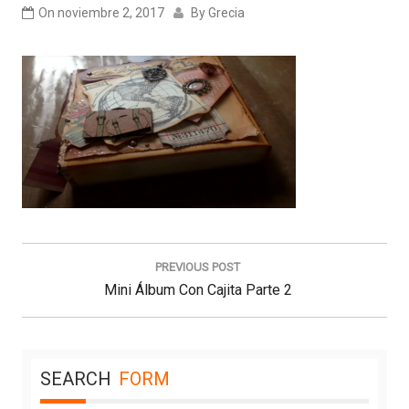
On
noviembre 2, 2017
By
Grecia
Navegación
de
PREVIOUS POST
entradas
Previous
Mini Álbum Con Cajita Parte 2
Post:
SEARCH
FORM