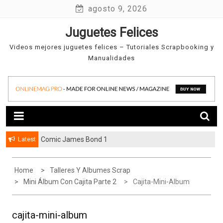
Skip
agosto 9, 2026
to
Juguetes Felices
content
Videos mejores juguetes felices – Tutoriales Scrapbooking y
Manualidades
Latest
Comic James Bond 1
Home
Talleres Y Albumes Scrap
Mini Álbum Con Cajita Parte 2
Cajita-Mini-Album
cajita-mini-album