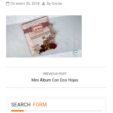
On
enero 30, 2018
By
Grecia
Navegación
de
PREVIOUS POST
entradas
Previous
Mini Álbum Con Dos Hojas
Post:
SEARCH
FORM