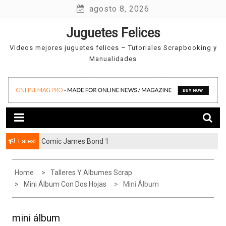
Skip
agosto 8, 2026
to
Juguetes Felices
content
Videos mejores juguetes felices – Tutoriales Scrapbooking y
Manualidades
Latest
Comic James Bond 1
Home
Talleres Y Albumes Scrap
Mini Álbum Con Dos Hojas
Mini Álbum
mini álbum