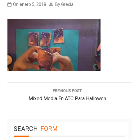
On
enero 5, 2018
By
Grecia
Navegación
de
PREVIOUS POST
entradas
Previous
Mixed Media En ATC Para Hallowen
Post:
SEARCH
FORM