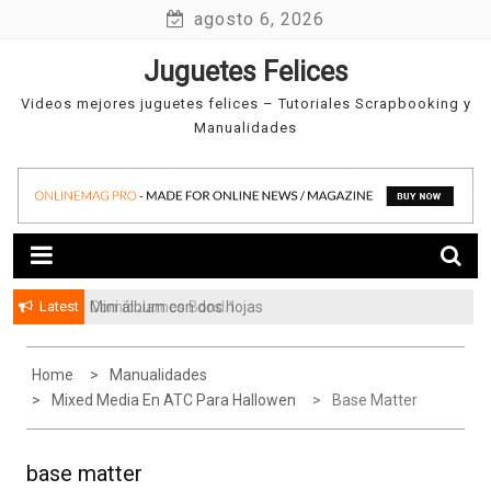
Skip
agosto 6, 2026
to
Juguetes Felices
content
Videos mejores juguetes felices – Tutoriales Scrapbooking y
Manualidades
Latest
Comic James Bond 1
Mini álbum con dos hojas
Home
Manualidades
Mixed Media En ATC Para Hallowen
Base Matter
base matter