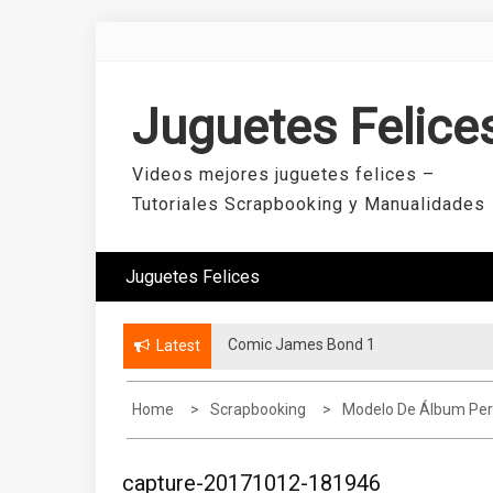
Skip
to
content
Juguetes Felice
Videos mejores juguetes felices –
Tutoriales Scrapbooking y Manualidades
Juguetes Felices
Comic James Bond 1
Latest
Home
Scrapbooking
Modelo De Álbum Per
capture-20171012-181946