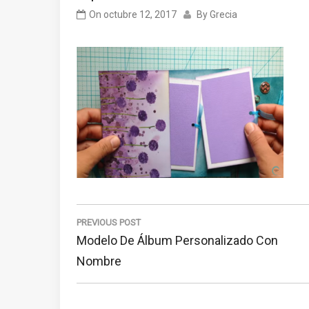
On
octubre 12, 2017
By
Grecia
Navegación
de
PREVIOUS POST
Previous
Modelo De Álbum Personalizado Con
entradas
Post:
Nombre