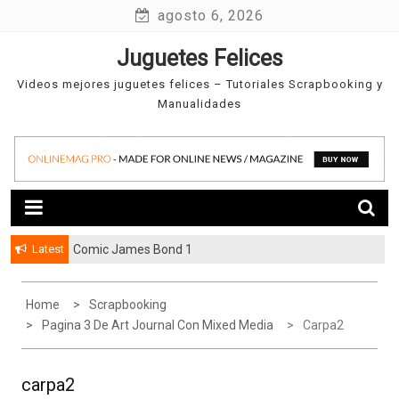
Skip
agosto 6, 2026
to
Juguetes Felices
content
Videos mejores juguetes felices – Tutoriales Scrapbooking y
Manualidades
Latest
Comic James Bond 1
Home
Scrapbooking
Pagina 3 De Art Journal Con Mixed Media
Carpa2
carpa2