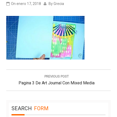
On
enero 17, 2018
By
Grecia
Navegación
de
PREVIOUS POST
entradas
Previous
Pagina 3 De Art Journal Con Mixed Media
Post:
SEARCH
FORM