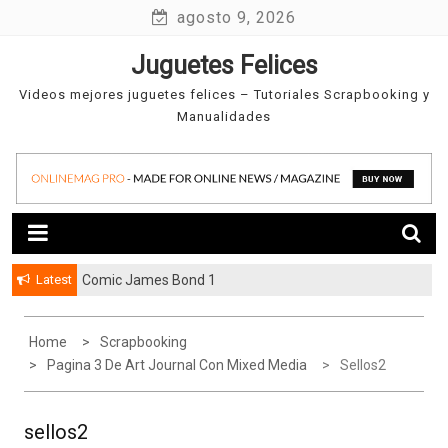
Skip
agosto 9, 2026
to
Juguetes Felices
content
Videos mejores juguetes felices – Tutoriales Scrapbooking y
Manualidades
Latest
Comic James Bond 1
Home
Scrapbooking
Pagina 3 De Art Journal Con Mixed Media
Sellos2
sellos2