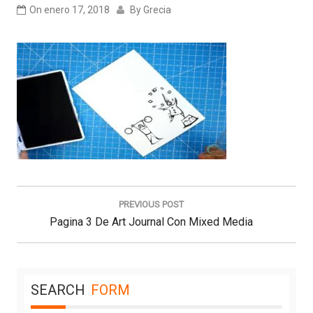
On
enero 17, 2018
By
Grecia
Navegación
de
PREVIOUS POST
entradas
Previous
Pagina 3 De Art Journal Con Mixed Media
Post:
SEARCH
FORM