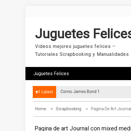
Skip
to
content
Juguetes Felice
Videos mejores juguetes felices –
Tutoriales Scrapbooking y Manualidades
Juguetes Felices
Comic James Bond 1
Mini álbum con dos hojas
Latest
Home
Scrapbooking
Pagina De Art Journa
Pagina de art Journal con mixed med