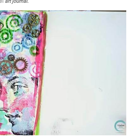
del
art journal.