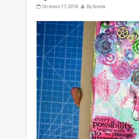
On
enero 17, 2018
By
Grecia