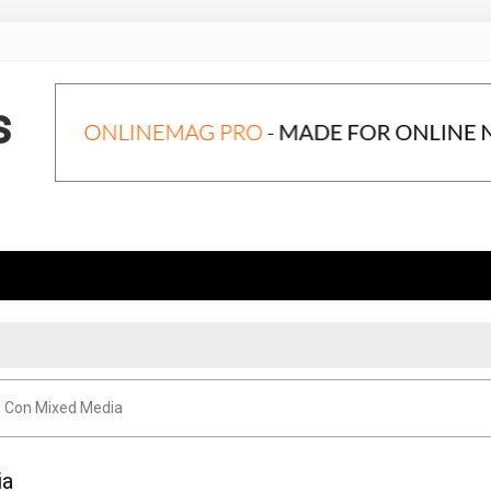
s
l Con Mixed Media
ia