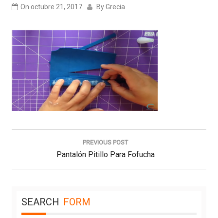
On
octubre 21, 2017
By
Grecia
Navegación
de
PREVIOUS POST
entradas
Previous
Pantalón Pitillo Para Fofucha
Post:
SEARCH
FORM