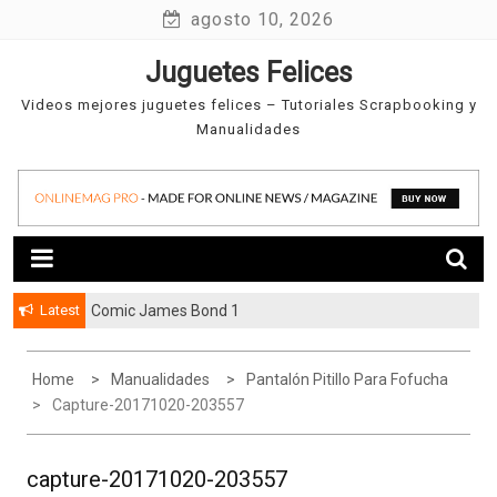
Skip
agosto 10, 2026
to
Juguetes Felices
content
Videos mejores juguetes felices – Tutoriales Scrapbooking y
Manualidades
Latest
Comic James Bond 1
Home
Manualidades
Pantalón Pitillo Para Fofucha
Capture-20171020-203557
capture-20171020-203557