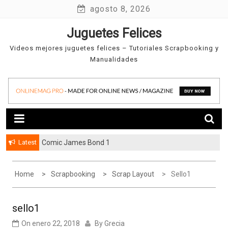
Skip
agosto 8, 2026
to
Juguetes Felices
content
Videos mejores juguetes felices – Tutoriales Scrapbooking y
Manualidades
Latest
Comic James Bond 1
Home
Scrapbooking
Scrap Layout
Sello1
sello1
On
enero 22, 2018
By
Grecia