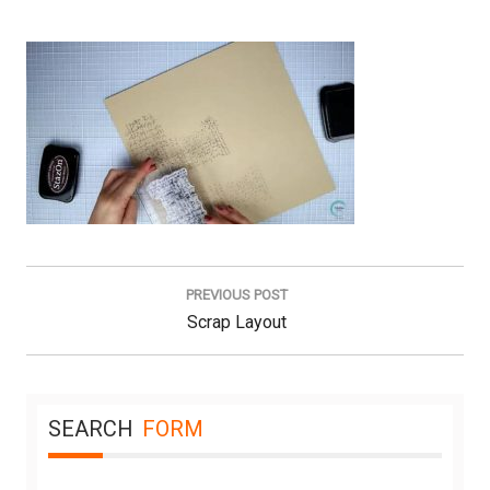
Navegación
de
PREVIOUS POST
entradas
Previous
Scrap Layout
Post:
SEARCH
FORM