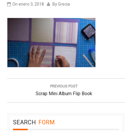
On
enero 3, 2018
By
Grecia
Navegación
de
PREVIOUS POST
entradas
Previous
Scrap Mini Album Flip Book
Post:
SEARCH
FORM