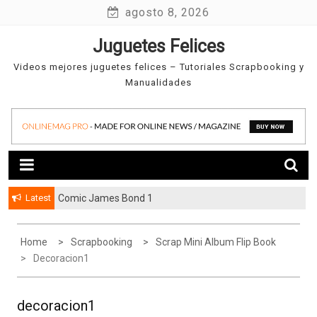
Skip
agosto 8, 2026
to
Juguetes Felices
content
Videos mejores juguetes felices – Tutoriales Scrapbooking y
Manualidades
Latest
Comic James Bond 1
Home
Scrapbooking
Scrap Mini Album Flip Book
Decoracion1
decoracion1