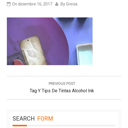
On
diciembre 16, 2017
By
Grecia
Navegación
de
PREVIOUS POST
entradas
Previous
Tag Y Tips De Tintas Alcohol Ink
Post:
SEARCH
FORM