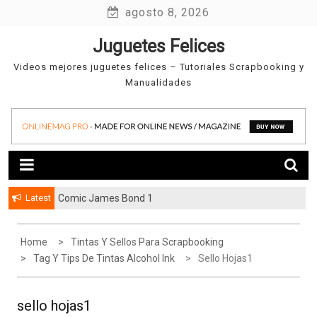
Skip
agosto 8, 2026
to
Juguetes Felices
content
Videos mejores juguetes felices – Tutoriales Scrapbooking y
Manualidades
Latest
Comic James Bond 1
Home
Tintas Y Sellos Para Scrapbooking
Tag Y Tips De Tintas Alcohol Ink
Sello Hojas1
sello hojas1