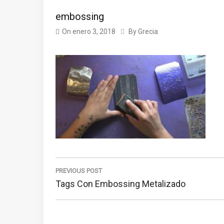
embossing
On
enero 3, 2018
By
Grecia
Navegación
de
PREVIOUS POST
Previous
Tags Con Embossing Metalizado
entradas
Post: