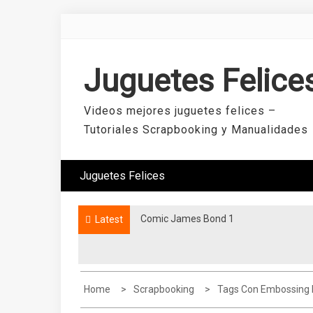
Skip
to
content
Juguetes Felice
Videos mejores juguetes felices –
Tutoriales Scrapbooking y Manualidades
Juguetes Felices
Comic James Bond 1
Mini álbum con dos hojas
Latest
Home
Scrapbooking
Tags Con Embossing 