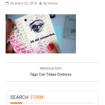
On
enero 22, 2018
By
Grecia
Navegación
de
PREVIOUS POST
entradas
Previous
Tags Con Tintas Distress
Post:
SEARCH
FORM