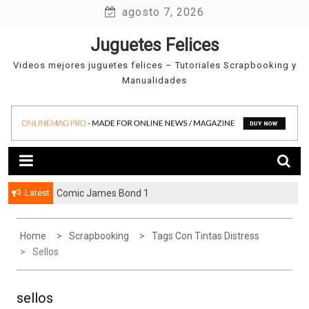
Skip
agosto 7, 2026
to
Juguetes Felices
content
Videos mejores juguetes felices – Tutoriales Scrapbooking y
Manualidades
Latest
Comic James Bond 1
Home
Scrapbooking
Tags Con Tintas Distress
Sellos
sellos