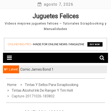
Skip
agosto 7, 2026
to
Juguetes Felices
content
Videos mejores juguetes felices – Tutoriales Scrapbooking y
Manualidades
Latest
Comic James Bond 1
Home
Tintas Y Sellos Para Scrapbooking
Tintas Alcohol Ink De Ranger Y Tim Holt
Capture-20171026-183802