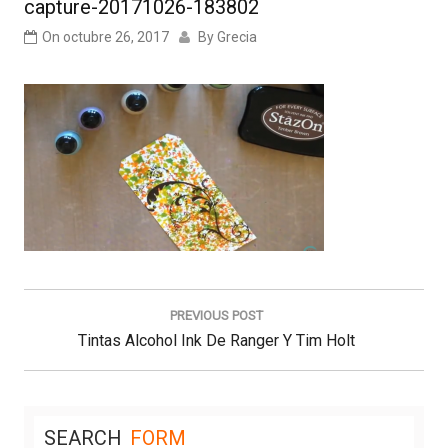
capture-20171026-183802
On
octubre 26, 2017
By
Grecia
Navegación
de
PREVIOUS POST
entradas
Previous
Tintas Alcohol Ink De Ranger Y Tim Holt
Post:
SEARCH
FORM