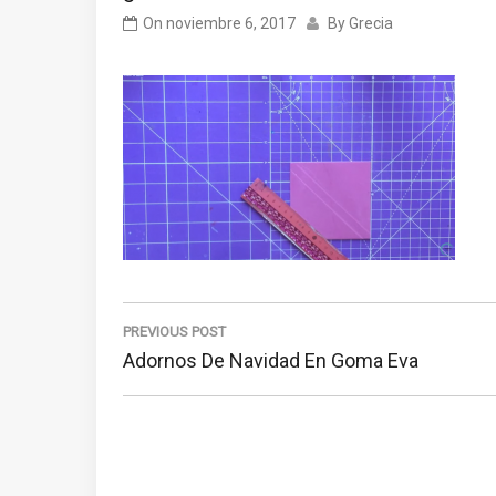
On
noviembre 6, 2017
By
Grecia
Navegación
de
PREVIOUS POST
Previous
Adornos De Navidad En Goma Eva
entradas
Post: