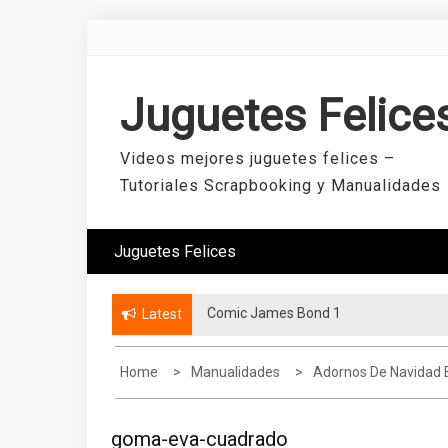
Skip
to
content
Juguetes Felice
Videos mejores juguetes felices –
Tutoriales Scrapbooking y Manualidades
Juguetes Felices
Comic James Bond 1
Latest
Home
Manualidades
Adornos De Navidad
goma-eva-cuadrado