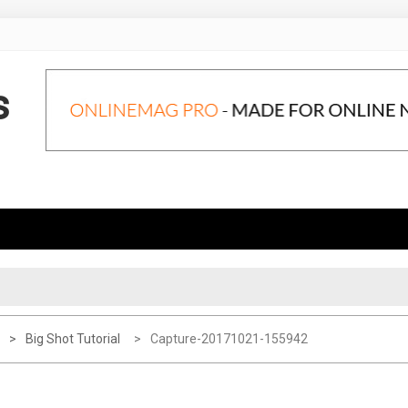
s
Big Shot Tutorial
Capture-20171021-155942