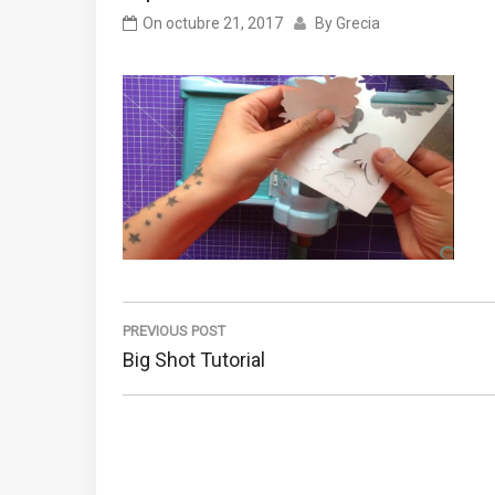
On
octubre 21, 2017
By
Grecia
Navegación
de
PREVIOUS POST
Previous
Big Shot Tutorial
entradas
Post: