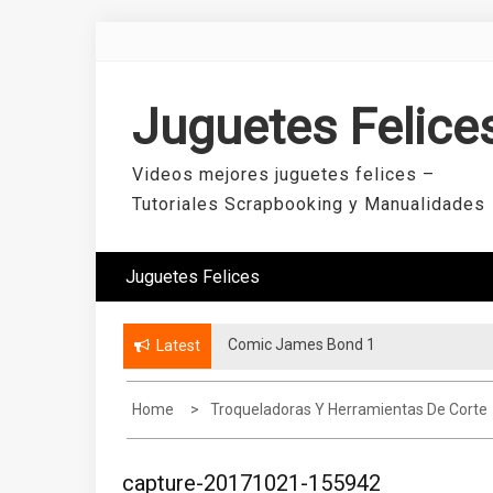
Skip
to
content
Juguetes Felice
Videos mejores juguetes felices –
Tutoriales Scrapbooking y Manualidades
Juguetes Felices
Comic James Bond 1
Latest
Home
Troqueladoras Y Herramientas De Corte
capture-20171021-155942