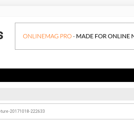
s
ture-20171018-222633