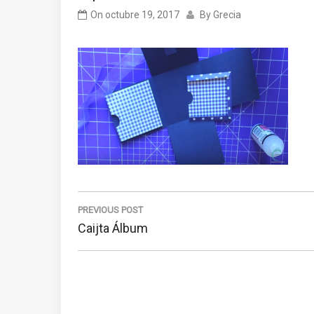
On
octubre 19, 2017
By
Grecia
Navegación
de
PREVIOUS POST
Previous
Caijta Álbum
entradas
Post: