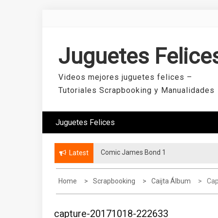
Skip
to
content
Juguetes Felice
Videos mejores juguetes felices –
Tutoriales Scrapbooking y Manualidades
Juguetes Felices
Comic James Bond 1
Latest
Home
Scrapbooking
Caijta Álbum
Cap
capture-20171018-222633