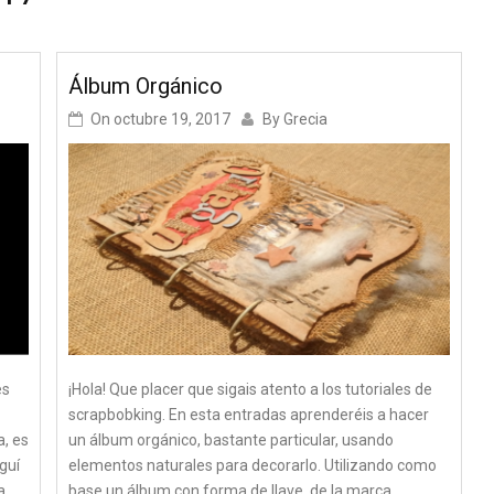
Álbum Orgánico
On
octubre 19, 2017
By
Grecia
es
¡Hola! Que placer que sigais atento a los tutoriales de
scrapbobking. En esta entradas aprenderéis a hacer
a, es
un álbum orgánico, bastante particular, usando
guí
elementos naturales para decorarlo. Utilizando como
a
base un álbum con forma de llave, de la marca