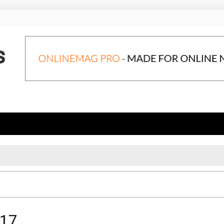
s
017