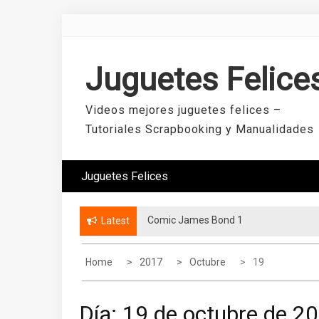
Skip
to
content
Juguetes Felice
Videos mejores juguetes felices –
Tutoriales Scrapbooking y Manualidades
Juguetes Felices
Comic James Bond 1
Mini álbum con dos hojas
Latest
Home
2017
Octubre
19
Día:
19 de octubre de 2