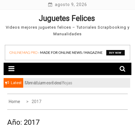
Skip
agosto 9, 2026
to
Juguetes Felices
content
Videos mejores juguetes felices – Tutoriales Scrapbooking y
Manualidades
Latest
Mini álbum con dos hojas
Home
2017
Año:
2017