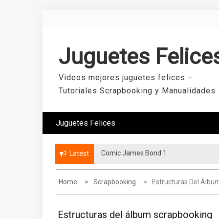
Skip
to
content
Juguetes Felice
Videos mejores juguetes felices –
Tutoriales Scrapbooking y Manualidades
Juguetes Felices
Comic James Bond 1
Mini álbum con dos hojas
Latest
Home
Scrapbooking
Estructuras Del Álbu
Estructuras del álbum scrapbooking