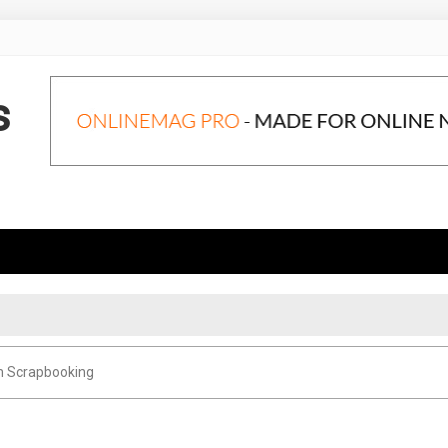
s
m Scrapbooking