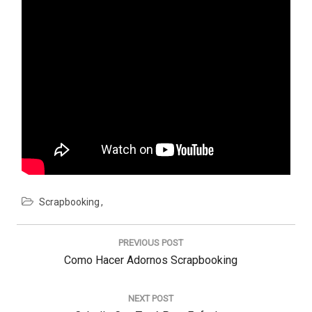
Scrapbooking
Navegación
de
PREVIOUS POST
entradas
Previous
Como Hacer Adornos Scrapbooking
Post:
NEXT POST