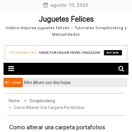
Skip
agosto 10, 2026
to
Juguetes Felices
content
Videos mejores juguetes felices – Tutoriales Scrapbooking y
Manualidades
Latest
Mini álbum con dos hojas
Home
Scrapbooking
Como Alterar Una Carpeta Portafolios
Como alterar una carpeta portafolios