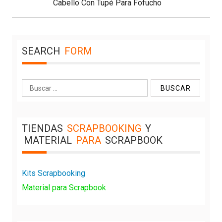
Next
Cabello Con Tupé Para Fofucho
Post:
SEARCH
FORM
Buscar:
TIENDAS
SCRAPBOOKING
Y
MATERIAL
PARA
SCRAPBOOK
Kits Scrapbooking
Material para Scrapbook