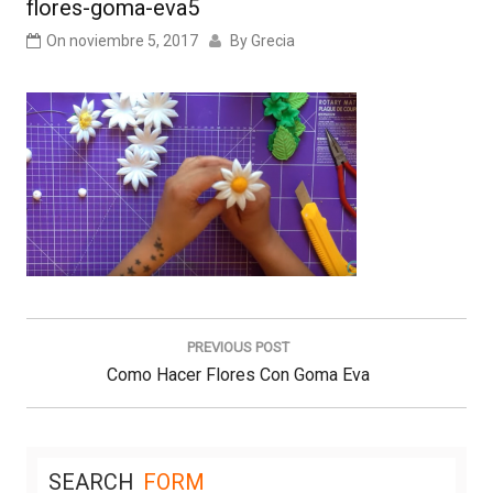
flores-goma-eva5
On
noviembre 5, 2017
By
Grecia
Navegación
de
PREVIOUS POST
entradas
Previous
Como Hacer Flores Con Goma Eva
Post:
SEARCH
FORM