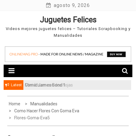
Skip
agosto 9, 2026
to
Juguetes Felices
content
Videos mejores juguetes felices – Tutoriales Scrapbooking y
Manualidades
Latest
Comic James Bond 1
Mini álbum con dos hojas
Home
Manualidades
Como Hacer Flores Con Goma Eva
Flores-Goma-Eva5