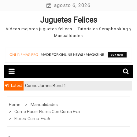
Skip
agosto 6, 2026
to
Juguetes Felices
content
Videos mejores juguetes felices – Tutoriales Scrapbooking y
Manualidades
Latest
Comic James Bond 1
Mini álbum con dos hojas
Home
Manualidades
Como Hacer Flores Con Goma Eva
Flores-Goma-Eva6