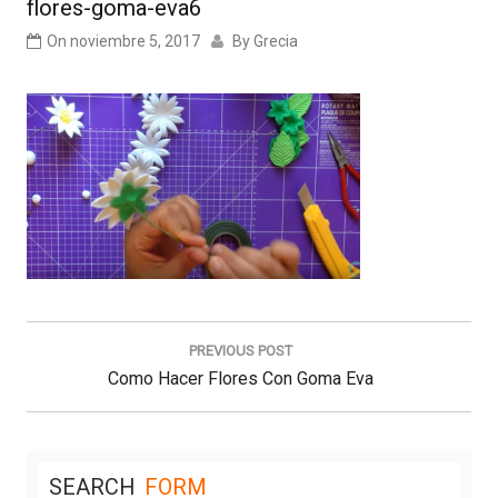
flores-goma-eva6
On
noviembre 5, 2017
By
Grecia
Navegación
de
PREVIOUS POST
entradas
Previous
Como Hacer Flores Con Goma Eva
Post:
SEARCH
FORM