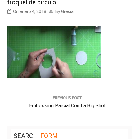
troquel de circulo
On
enero 4, 2018
By
Grecia
Navegación
de
PREVIOUS POST
entradas
Previous
Embossing Parcial Con La Big Shot
Post:
SEARCH
FORM