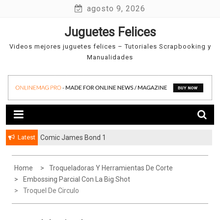
Skip
agosto 9, 2026
to
Juguetes Felices
content
Videos mejores juguetes felices – Tutoriales Scrapbooking y
Manualidades
Latest
Comic James Bond 1
Home
Troqueladoras Y Herramientas De Corte
Embossing Parcial Con La Big Shot
Troquel De Circulo