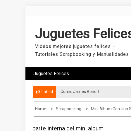
Skip
to
content
Juguetes Felice
Videos mejores juguetes felices –
Tutoriales Scrapbooking y Manualidades
Juguetes Felices
Comic James Bond 1
Latest
Home
Scrapbooking
Mini Álbum Con Una S
parte interna del mini album