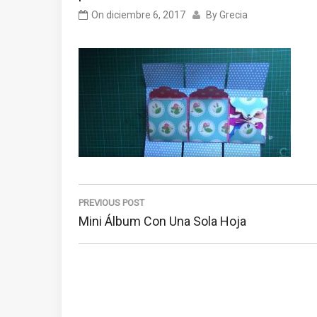
On
diciembre 6, 2017
By
Grecia
Navegación
de
PREVIOUS POST
Previous
Mini Álbum Con Una Sola Hoja
entradas
Post: