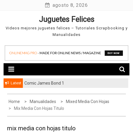
Skip
agosto 8, 2026
to
Juguetes Felices
content
Videos mejores juguetes felices – Tutoriales Scrapbooking y
Manualidades
Latest
Comic James Bond 1
Home
Manualidades
Mixed Media Con Hojas
Mix Media Con Hojas Titulo
mix media con hojas titulo