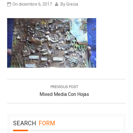
On
diciembre 6, 2017
By
Grecia
Navegación
de
PREVIOUS POST
entradas
Previous
Mixed Media Con Hojas
Post:
SEARCH
FORM