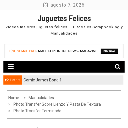
Skip
agosto 7, 2026
to
Juguetes Felices
content
Videos mejores juguetes felices – Tutoriales Scrapbooking y
Manualidades
Latest
Comic James Bond 1
Home
Manualidades
Photo Transfer Sobre Lienzo Y Pasta De Textura
Photo Transfer Terminado