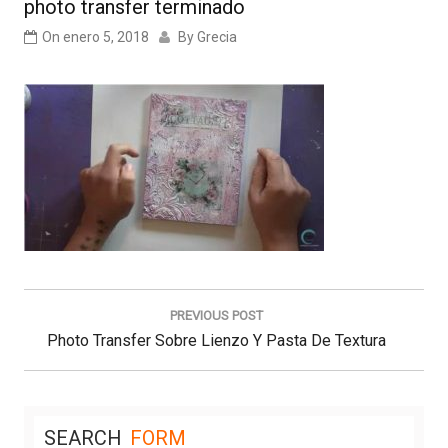
photo transfer terminado
On
enero 5, 2018
By
Grecia
Navegación
de
PREVIOUS POST
entradas
Previous
Photo Transfer Sobre Lienzo Y Pasta De Textura
Post:
SEARCH
FORM