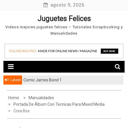
Skip
agosto 9, 2026
to
Juguetes Felices
content
Videos mejores juguetes felices – Tutoriales Scrapbooking y
Manualidades
Latest
Comic James Bond 1
Home
Manualidades
Portada De Álbum Con Tecnicas Para Mixed Media
Crea Box