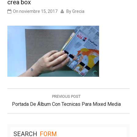
crea box
On
noviembre 15, 2017
By
Grecia
Navegación
de
PREVIOUS POST
entradas
Previous
Portada De Álbum Con Tecnicas Para Mixed Media
Post:
SEARCH
FORM