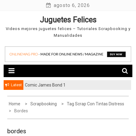
Skip
agosto 6, 2026
to
Juguetes Felices
content
Videos mejores juguetes felices – Tutoriales Scrapbooking y
Manualidades
Latest
Comic James Bond 1
Home
Scrapbooking
Tag Scrap Con Tintas Distress
Bordes
bordes