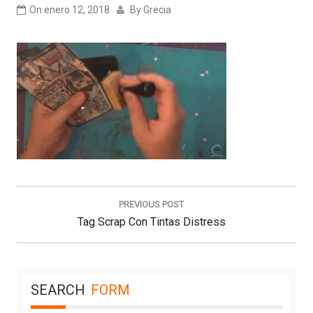
On
enero 12, 2018
By
Grecia
Navegación
de
PREVIOUS POST
entradas
Previous
Tag Scrap Con Tintas Distress
Post:
SEARCH
FORM