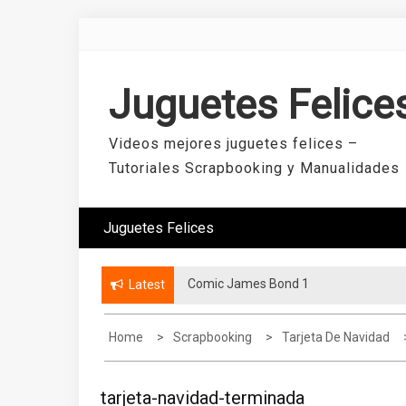
Skip
to
content
Juguetes Felice
Videos mejores juguetes felices –
Tutoriales Scrapbooking y Manualidades
Juguetes Felices
Comic James Bond 1
Latest
Home
Scrapbooking
Tarjeta De Navidad
tarjeta-navidad-terminada