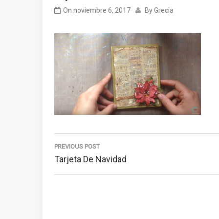
On
noviembre 6, 2017
By
Grecia
Navegación
de
PREVIOUS POST
Previous
Tarjeta De Navidad
entradas
Post: