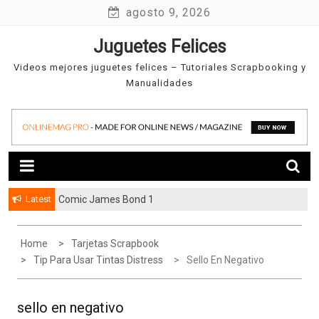
Skip
agosto 9, 2026
to
Juguetes Felices
content
Videos mejores juguetes felices – Tutoriales Scrapbooking y
Manualidades
Latest
Comic James Bond 1
Home
Tarjetas Scrapbook
Tip Para Usar Tintas Distress
Sello En Negativo
sello en negativo