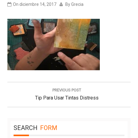
On
diciembre 14, 2017
By
Grecia
Navegación
de
PREVIOUS POST
entradas
Previous
Tip Para Usar Tintas Distress
Post:
SEARCH
FORM