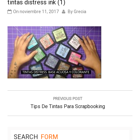
tintas distress ink (1)
On
noviembre 11, 2017
By
Grecia
Navegación
de
PREVIOUS POST
entradas
Previous
Tips De Tintas Para Scrapbooking
Post:
SEARCH
FORM