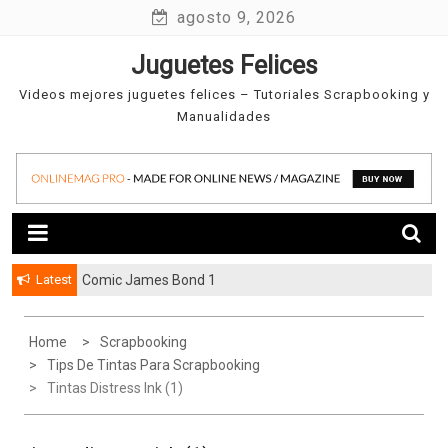
Skip
agosto 9, 2026
to
Juguetes Felices
content
Videos mejores juguetes felices – Tutoriales Scrapbooking y
Manualidades
Latest
Comic James Bond 1
Home
Scrapbooking
Tips De Tintas Para Scrapbooking
Tintas Distress Ink (1)