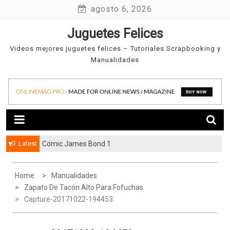
Skip
agosto 6, 2026
to
Juguetes Felices
content
Videos mejores juguetes felices – Tutoriales Scrapbooking y
Manualidades
Latest
Comic James Bond 1
Home
Manualidades
Zapato De Tacón Alto Para Fofuchas
Capture-20171022-194453