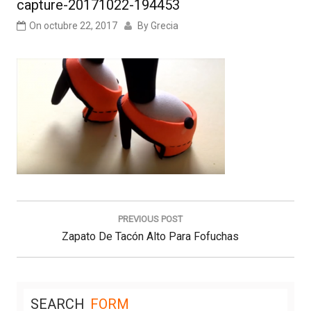
capture-20171022-194453
On
octubre 22, 2017
By
Grecia
Navegación
de
PREVIOUS POST
entradas
Previous
Zapato De Tacón Alto Para Fofuchas
Post:
SEARCH
FORM