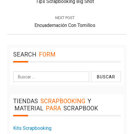
Previous
Tips Scrapbooking Big Shot
Post:
NEXT POST
Next
Encuadernación Con Tornillos
Post:
SEARCH
FORM
Buscar:
TIENDAS
SCRAPBOOKING
Y
MATERIAL
PARA
SCRAPBOOK
Kits Scrapbooking