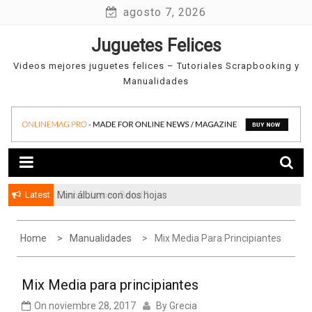
Skip
agosto 7, 2026
to
Juguetes Felices
content
Videos mejores juguetes felices – Tutoriales Scrapbooking y
Manualidades
Latest
Mini álbum con dos hojas
Home
Manualidades
Mix Media Para Principiantes
Mix Media para principiantes
On
noviembre 28, 2017
By
Grecia